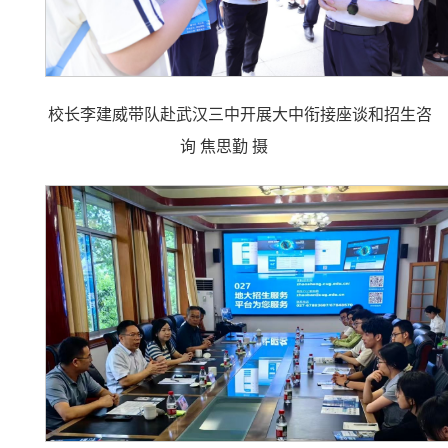
校长李建威带队赴武汉三中开展大中衔接座谈和招生咨
询 焦思勤 摄