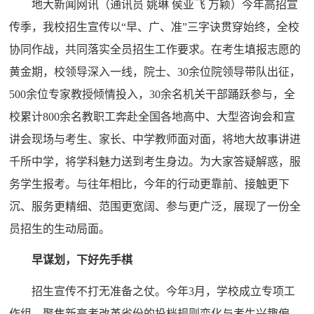
地大新闻网讯（通讯员 姚琳 侯亚飞 万颖）今年高招宣
传季，我校招生宣传以“早、广、准”三字诀贯穿始终，全校
协同作战，共同落实全员招生工作要求。在考生填报志愿的
黄金期，校领导深入一线，院士、30余位院领导带队出征，
500余位专家教授倾情投入，30余名机关干部踊跃参与，全
校累计800余名教职工奔赴全国各地高中、大型咨询会和宣
讲会现场与考生、家长、中学教师面对面，将地大故事讲进
千所中学，将学科魅力送到考生身边。为大家答疑解惑，服
务学生报考。与往年相比，今年的行动更靠前、接触更下
沉、服务更精细、范围更宽阔、参与更广泛，展现了一份全
员招生的生动局面。
早谋划，下好先手棋
招生宣传不打无准备之仗。今年3月，学校成立专项工
作组，聚焦新高考改革省份的投档规则变化与考生兴趣偏