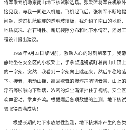
将军乘专机勘察南山地下核试验选场。张爱萍将军在机舱外
接见我，与我一同进入机舱。飞机起飞后，张将军不断地提
问题，透过机舱底部的透明玻璃板，我介绍了南山的地形、
地质概况、岩石特性、断层裂隙分布和地下水情况，还对工
程设计提出建议。
1969年9月23日黎明前，激动人心的时刻到来了。我静
静地坐在安全区的小板凳上，手拿望远镜紧盯着南山山顶上
的十字架。突然，我看到十字架向上跳起来，然后平稳地落
下。接着，地动山摇，震耳欲聋的爆炸声响彻云霄，山上的
浮石哗啦啦向下坠落，浓密的烟尘渐渐挡住了视线。安全区
欢声雷动，掌声齐鸣。根据爆后各项数据的监测，地下核试
验取得圆满成功！
根据长期的地下水放射性监测，地下核爆炸产生的各类