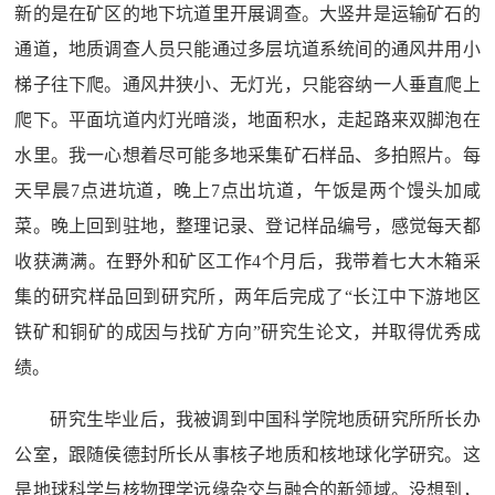
新的是在矿区的地下坑道里开展调查。大竖井是运输矿石的
通道，地质调查人员只能通过多层坑道系统间的通风井用小
梯子往下爬。通风井狭小、无灯光，只能容纳一人垂直爬上
爬下。平面坑道内灯光暗淡，地面积水，走起路来双脚泡在
水里。我一心想着尽可能多地采集矿石样品、多拍照片。每
天早晨7点进坑道，晚上7点出坑道，午饭是两个馒头加咸
菜。晚上回到驻地，整理记录、登记样品编号，感觉每天都
收获满满。在野外和矿区工作4个月后，我带着七大木箱采
集的研究样品回到研究所，两年后完成了“长江中下游地区
铁矿和铜矿的成因与找矿方向”研究生论文，并取得优秀成
绩。
研究生毕业后，我被调到中国科学院地质研究所所长办
公室，跟随侯德封所长从事核子地质和核地球化学研究。这
是地球科学与核物理学远缘杂交与融合的新领域。没想到，