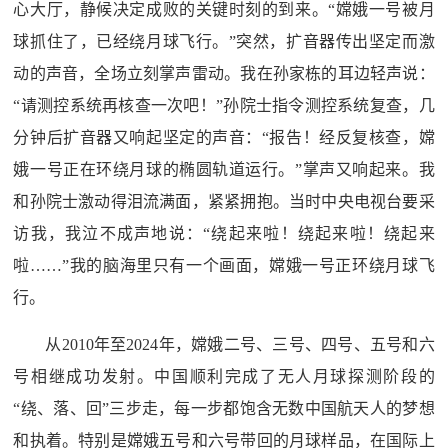
心大厅，静候决定成败的关键时刻的到来。“嫦娥一号被月
球抓住了，已经绕月球飞行。”突然，扩音器传出坚定而激
动的声音，全场立刻掌声雷动。我在孙家栋的耳边轻声说：
“请测控系统再核查一次吧！”孙院士指令测控系统复查，几
分钟后扩音器又响起坚定的声音：“报告！经反复核查，嫦
娥一号正在环绕月球的椭圆轨道运行。”掌声又响起来。我
和孙院士激动得泪流满面，紧紧拥抱。当时中央电视台要采
访我，我泣不成声地说：“绕起来啦！绕起来啦！绕起来
啦……”我的脑海里只有一个画面，嫦娥一号正环绕月球飞
行。
从2010年至2024年，嫦娥二号、三号、四号、五号和六
号相继成功发射。中国顺利完成了无人月球探测阶段的
“绕、落、回”三步走，每一步都饱含无数中国航天人的梦想
和执着。特别是嫦娥五号和六号带回的月球样品，在国际上