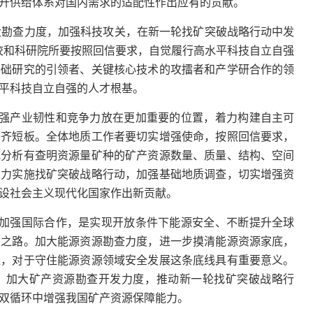
升供给体系对国内需求的适配性作出应有的贡献。
大勘查力度，加强科技攻关，在新一轮找矿突破战略行动中发
校和科研院所要按照回信要求，自觉履行高水平科技自立自强
基础研究的引领者、关键核心技术的攻擂者和产学研合作的领
平科技自立自强的人才根基。
强产业韧性和竞争力放在更加重要的位置，着力构建自主可
补齐短板。全体地质工作者要切实增强使命，按照回信要求，
统分析有查明资源量矿种的矿产资源数量、质量、结构、空间
大力实施找矿突破战略行动，加强基础地质调查，切实增强资
设社会主义现代化国家作出新贡献。
加强国际合作，是实现开放条件下能源安全、不断提升全球
由之路。加大能源资源勘查力度，进一步摸清能源资源家底，
提，对于守住能源资源领域安全发展这条底线具有重要意义。
，加大矿产资源勘查开发力度，推动新一轮找矿突破战略行
双循环中增强我国矿产资源保障能力。