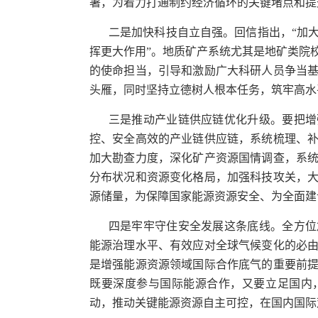
署，为着力打通制约经济循环的关键堵点和提
二是加快科技自立自强。回信指出，“加
挥更大作用”。地质矿产系统尤其是地矿类院
的使命担当，引导和激励广大科研人员争当
头雁，同时坚持立德树人根本任务，筑牢高水
三是推动产业链供应链优化升级。要把增
控、安全高效的产业链供应链，系统梳理、
加大勘查力度，深化矿产资源国情调查，系
分布状况和资源变化格局，加强科技攻关，
源储量，为保障国家能源资源安全、为全面建
四是牢牢守住安全发展这条底线。全方位
能源治理水平、有效应对全球气候变化的必
是增强能源资源领域国际合作底气的重要前
既要深度参与国际能源合作，又要立足国内
动，推动关键能源资源自主可控，在国内国际