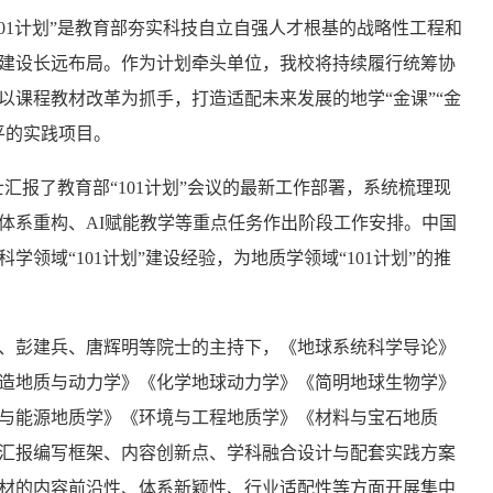
01计划”是教育部夯实科技自立自强人才根基的战略性工程和
建设长远布局。作为计划牵头单位，我校将持续履行统筹协
以课程教材改革为抓手，打造适配未来发展的地学“金课”“金
平的实践项目。
士汇报了教育部“101计划”会议的最新工作部署，系统梳理现
体系重构、AI赋能教学等重点任务作出阶段工作安排。中国
领域“101计划”建设经验，为地质学领域“101计划”的推
、彭建兵、唐辉明等院士的主持下，《地球系统科学导论》
造地质与动力学》《化学地球动力学》《简明地球生物学》
与能源地质学》《环境与工程地质学》《材料与宝石地质
次汇报编写框架、内容创新点、学科融合设计与配套实践方案
材的内容前沿性、体系新颖性、行业适配性等方面开展集中