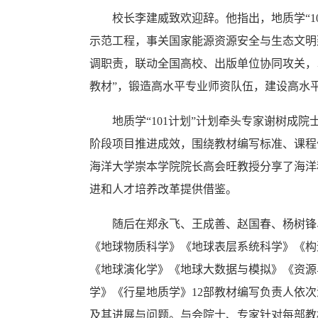
校长李建威致欢迎辞。他指出，地质学“1
示范工程，事关国家能源资源安全与生态文明
调职责，联动全国高校、出版单位协同攻关，
教材”，锻造高水平专业师资队伍，建设高水
地质学“101计划”计划牵头专家谢树成院
阶段项目推进成效，围绕教材编写标准、课程
海洋大学崇本学院院长高会旺教授分享了海洋科学
进和人才培养改革提供借鉴。
随后在郑永飞、王成善、赵国春、杨树锋
《地球物质科学》《地球表层系统科学》《构
《地球演化学》《地球大数据与模拟》《资源
学》《行星地质学》12部教材编写负责人依
及其进展与问题。与会院士、专家针对每部教